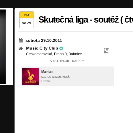
ŘÍJ
Skutečná liga - soutěž ( čtv
so 29
sobota 29.10.2011
Music City Club
Českomoravská, Praha 9, Bohnice
VYSTUPUJÍCÍ KAPELY:
Maniac
dance music-rock
Praha