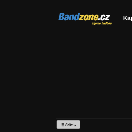
Bandzone.cz
Ka
žijeme hudbou
Aktivity