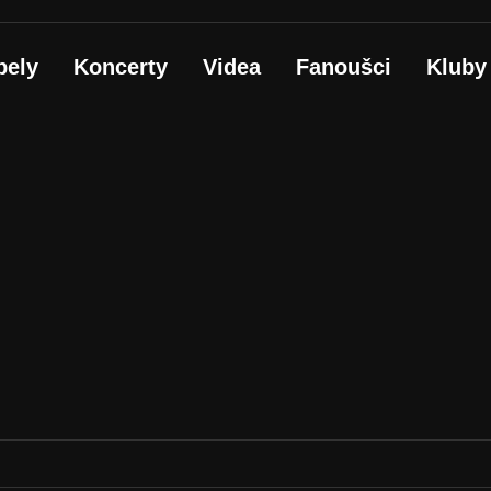
pely
Koncerty
Videa
Fanoušci
Kluby