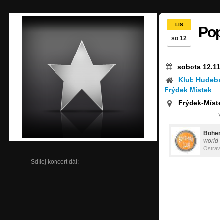
LIS
Pop
so 12
sobota 12.11
Klub Hudebn
Frýdek Místek
Frýdek-Míst
Bohem
world
Ostra
Sdílej koncert dál: