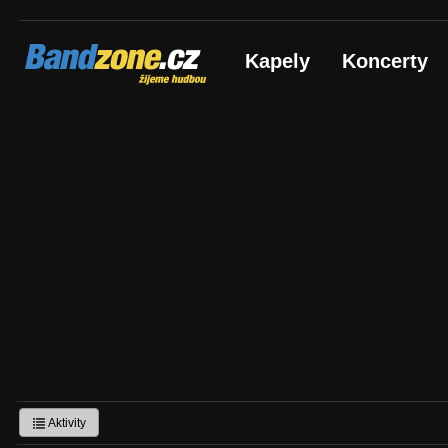
Bandzone.cz
Kapely
Koncerty
žijeme hudbou
Aktivity