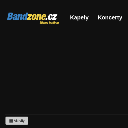
Bandzone.cz
Kapely
Koncerty
žijeme hudbou
Aktivity