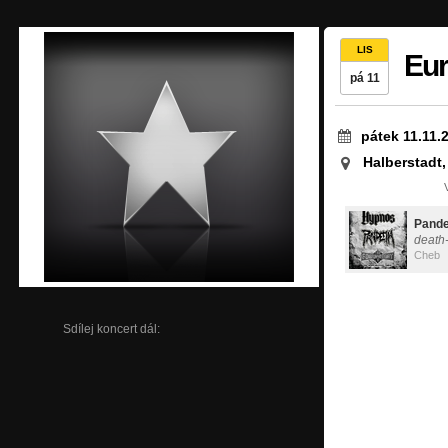
LIS
Eur
pá 11
pátek 11.11.
Halberstadt
Pand
death
Cheb
Sdílej koncert dál: