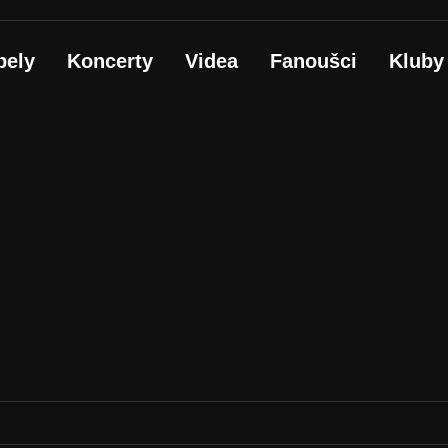
pely
Koncerty
Videa
Fanoušci
Kluby