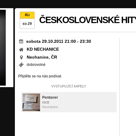
ŘÍJ
ČESKOSLOVENSKÉ HITY
so 29
sobota 29.10.2011 21:00
-
23:30
KD NECHANICE
Nechanice, ČR
dobrovolné
Přijděte se na nás podívat.
VYSTUPUJÍCÍ KAPELY:
Pentaver
rock
Nechanice