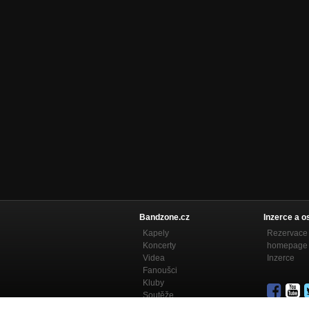
Bandzone.cz
Inzerce a o
Kapely
Rezervace 
Koncerty
homepage
Videa
Inzerce
Fanoušci
Kluby
Soutěže
Bandzone.cz blog