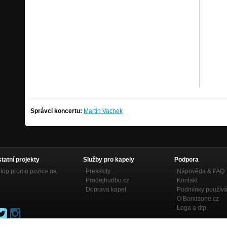
Správci koncertu:
Martin Vachek
statní projekty
Služby pro kapely
Podpora
top promo pozice na
Presskity
Nápověda &
FAQ
Prodejhudbu.cz
Kontakt
Doprava kapel
Podmínky používá
O Bandzone.cz
Loga a dtp.