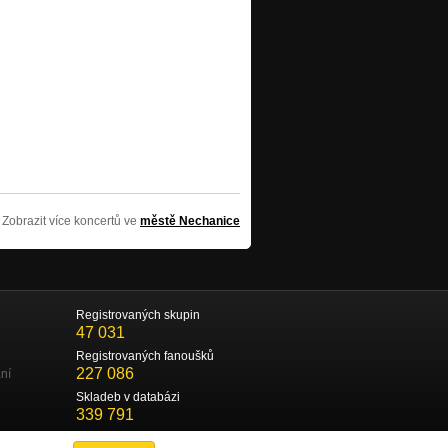
Zobrazit více koncertů ve
městě Nechanice
Registrovaných skupin
47 031
Registrovaných fanoušků
227 086
ní
Skladeb v databázi
339 791