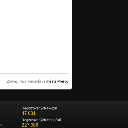
Zobrazit více koncertů ve
městě Přerov
Registrovaných skupin
47 031
Registrovaných fanoušků
227 086
ní