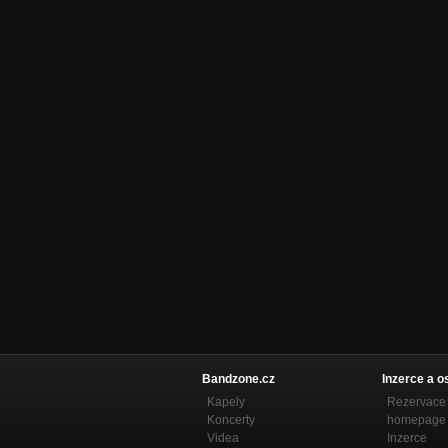
Bandzone.cz
Inzerce a o
Kapely
Rezervace 
Koncerty
homepage
Videa
Inzerce