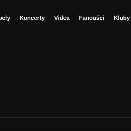
pely
Koncerty
Videa
Fanoušci
Kluby