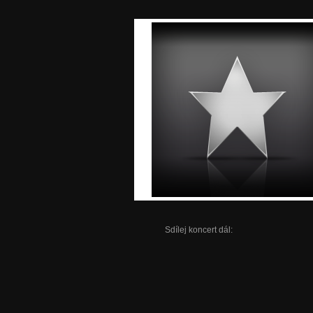
Sdílej koncert dál: