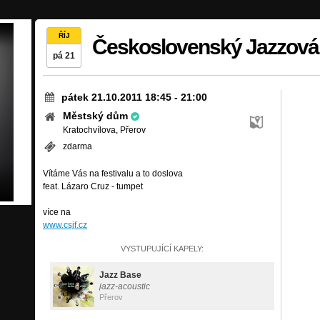
ŘÍJ
Československý Jazzová 
pá 21
pátek 21.10.2011 18:45
-
21:00
Městský dům
Kratochvílova, Přerov
zdarma
Vítáme Vás na festivalu a to doslova
feat. Lázaro Cruz - tumpet
více na
www.csjf.cz
VYSTUPUJÍCÍ KAPELY:
Jazz Base
jazz-acoustic
Přerov