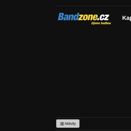
Bandzone.cz
Ka
žijeme hudbou
Aktivity