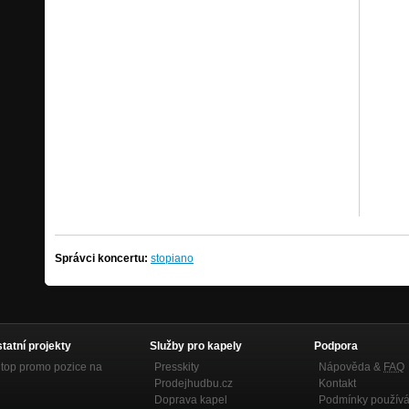
Správci koncertu:
stopiano
statní projekty
Služby pro kapely
Podpora
top promo pozice na
Presskity
Nápověda &
FAQ
Prodejhudbu.cz
Kontakt
Doprava kapel
Podmínky používá