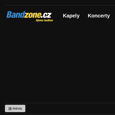
Bandzone.cz
Kapely
Koncerty
žijeme hudbou
Aktivity