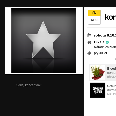
ŘÍJ
kon
so 08
sobota 8.10.
Piksla
Národních hrdi
prý 30 :oP
Blood
garag
Břecla
Sdílej koncert dál:
Grou
hard r
Mikulo