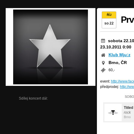
ŘÍJ
Prv
so 22
sobota 22.10
23.10.2011 0:00
Klub Mju:z
Brno, ČR
60,-
event:
http://www.f
předprodej:
http://
SOBOT
Sdílej koncert dál:
Titled
rock
Brno