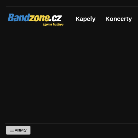
Bandzone.cz
Kapely
Koncerty
žijeme hudbou
Aktivity