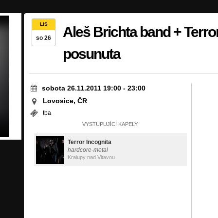
LIS
Aleš Brichta band + Terro
so 26
posunuta
sobota 26.11.2011 19:00
-
23:00
Lovosice, ČR
tba
VYSTUPUJÍCÍ KAPELY:
Terror Incognita
hardcore-metal
Kralupy nad Vltavou