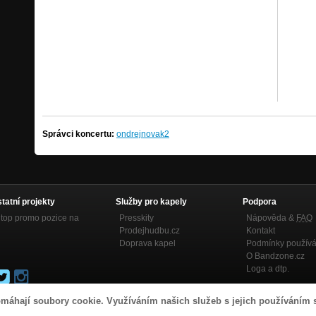
Správci koncertu:
ondrejnovak2
statní projekty
Služby pro kapely
Podpora
top promo pozice na
Presskity
Nápověda &
FAQ
Prodejhudbu.cz
Kontakt
Doprava kapel
Podmínky používá
O Bandzone.cz
Loga a dtp.
máhají soubory cookie. Využíváním našich služeb s jejich používáním 