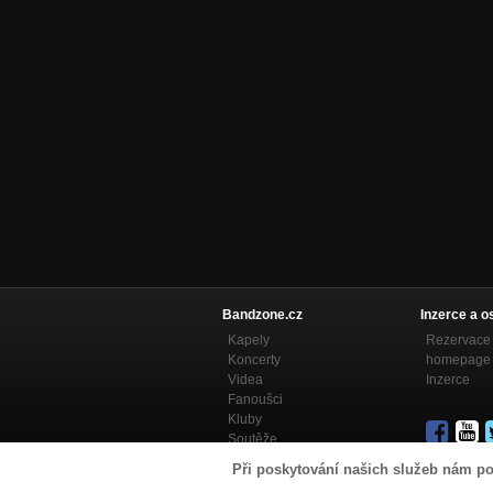
Bandzone.cz
Inzerce a o
Kapely
Rezervace 
Koncerty
homepage
Videa
Inzerce
Fanoušci
Kluby
Soutěže
Bandzone.cz blog
Při poskytování našich služeb nám po