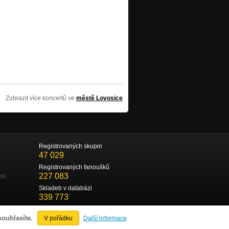
Zobrazit více koncertů ve
městě Lovosice
Registrovaných skupin
47 029
Registrovaných fanoušků
227 083
ní
Skladeb v databázi
339 773
souhlasíte.
V pořádku
Další informace