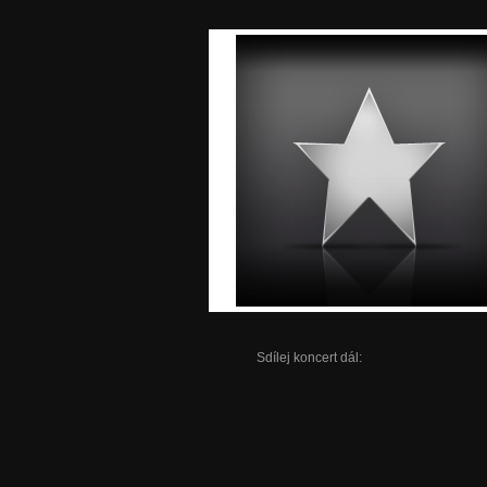
Sdílej koncert dál: