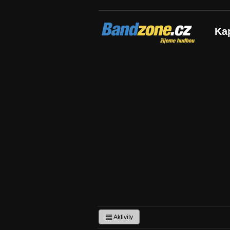
Bandzone.cz
Ka
žijeme hudbou
Aktivity