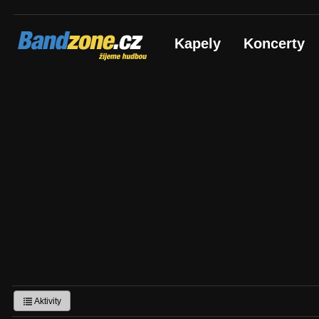
Bandzone.cz
Kapely
Koncerty
žijeme hudbou
Aktivity