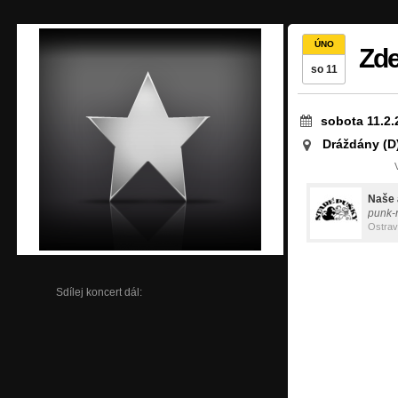
ÚNO
Zde
so 11
sobota 11.2.
Dráždány (D
Naše 
punk-
Ostra
Sdílej koncert dál: