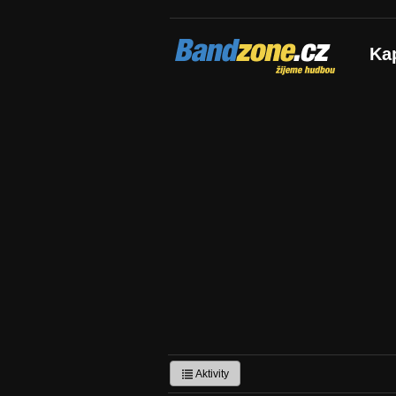
Bandzone.cz
Ka
žijeme hudbou
Aktivity