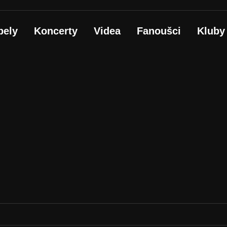
pely
Koncerty
Videa
Fanoušci
Kluby