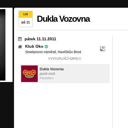
LIS
Dukla Vozovna
pá 11
pátek 11.11.2011
Klub Oko
Smetanovo náměstí, Havlíčkův Brod
VYSTUPUJÍCÍ KAPELY:
Dukla Vozovna
punk-rock
Pardubice