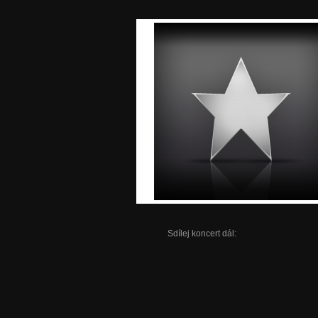
Sdílej koncert dál: