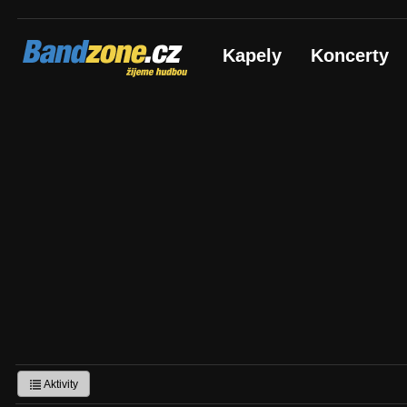
Bandzone.cz
Kapely
Koncerty
žijeme hudbou
Aktivity