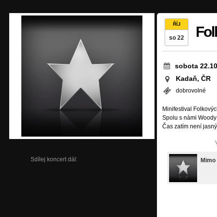
ŘÍJ
Fol
so 22
sobota 22.10
Kadaň, ČR
dobrovolné
Minifestival Folkový
Spolu s námi Woody a
Čas zatím není jasn
Sdílej koncert dál:
Mimo 