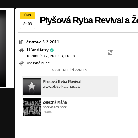
ÚNO
Plyšová Ryba Revival a 
čt 03
čtvrtek 3.2.2011
U Vodárny
Korunní 972, Praha 3, Praha
vstupné bude
VYSTUPUJÍCÍ KAPELY:
Plyšová Ryba Revival
www.plysofka.unas.cz/
Železná Máňa
rock-hard rock
Praha