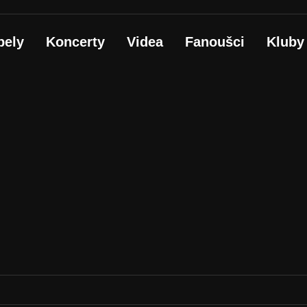
pely
Koncerty
Videa
Fanoušci
Kluby