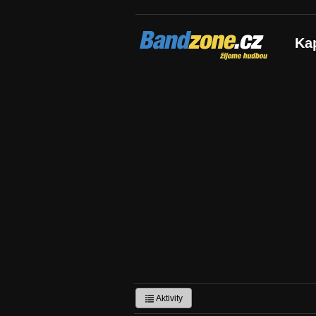
Bandzone.cz
Ka
žijeme hudbou
Aktivity