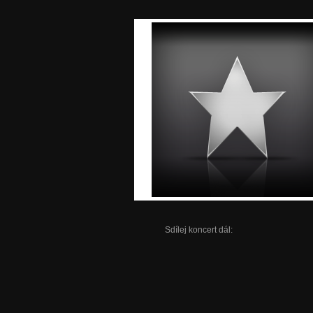
Sdílej koncert dál: