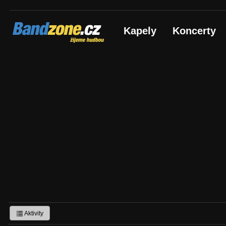
Bandzone.cz
Kapely
Koncerty
žijeme hudbou
Aktivity