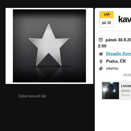
ZÁŘ
kav
pá 30
pátek 30.9.2
2:00
Divadlo Kom
Praha, ČR
zdarma
PÁTE
Limit
blues-
Praha
Sdílej koncert dál: