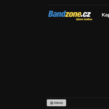
Bandzone.cz
Ka
žijeme hudbou
Aktivity