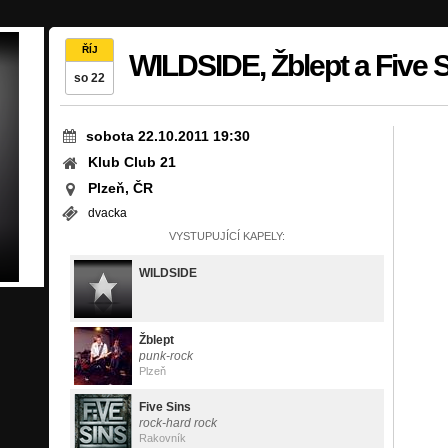
ŘÍJ
WILDSIDE, Žblept a Five 
so 22
sobota 22.10.2011 19:30
Klub Club 21
Plzeň, ČR
dvacka
VYSTUPUJÍCÍ KAPELY:
WILDSIDE
Žblept
punk-rock
Plzeň
Five Sins
rock-hard rock
Rakovník