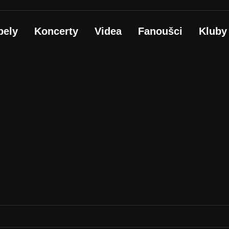
pely
Koncerty
Videa
Fanoušci
Kluby