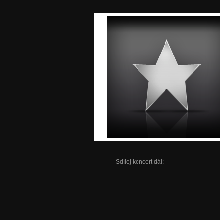
Sdílej koncert dál: