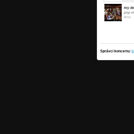
my de
pop-v
Brno
Správci koncertu:
b