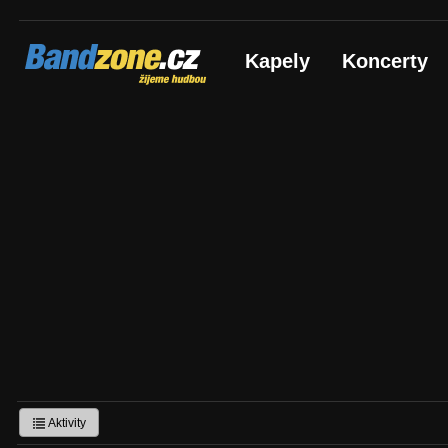
Bandzone.cz
Kapely
Koncerty
žijeme hudbou
Aktivity