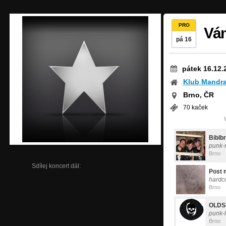
PRO
Ván
pá 16
pátek 16.12.
Klub Mandr
Brno, ČR
70 kaček
Biblb
punk-
Brno
Sdílej koncert dál:
Post 
hardc
Brno
OLDS
punk-
Brno