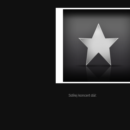
Sdílej koncert dál: