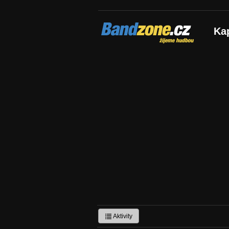
Bandzone.cz
Ka
žijeme hudbou
Aktivity