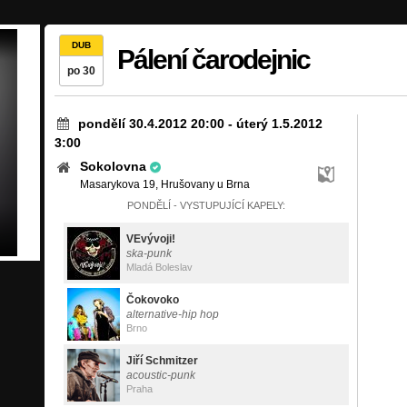
DUB
Pálení čarodejnic
po 30
pondělí 30.4.2012 20:00
-
úterý 1.5.2012
3:00
Sokolovna
Masarykova 19, Hrušovany u Brna
PONDĚLÍ - VYSTUPUJÍCÍ KAPELY:
VEvývoji!
ska-punk
Mladá Boleslav
Čokovoko
alternative-hip hop
Brno
Jiří Schmitzer
acoustic-punk
Praha