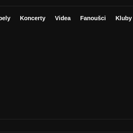
pely
Koncerty
Videa
Fanoušci
Kluby