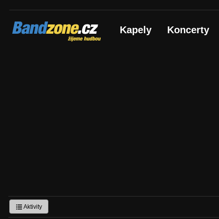
Bandzone.cz
Kapely
Koncerty
žijeme hudbou
Aktivity