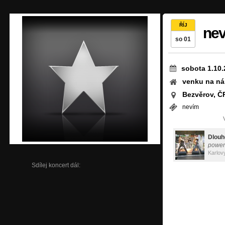
ŘÍJ
ne
so 01
sobota 1.10.
venku na ná
Bezvěrov, Č
nevím
Dlouh
power
Karlov
Sdílej koncert dál: