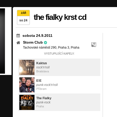
ZÁŘ
the fialky krst cd
so 24
sobota 24.9.2011
Storm Club
Tachovské náměstí 290, Praha 3, Praha
VYSTUPUJÍCÍ KAPELY:
Kaktus
rock'n'roll
Bratislava
E!E
punk-rock'n'roll
Příbram
The Fialky
punk-rock
Praha