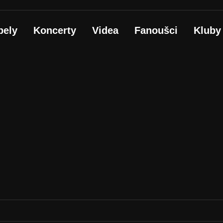
pely
Koncerty
Videa
Fanoušci
Kluby