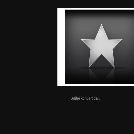
Sdílej koncert dál: