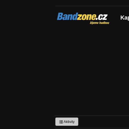
Bandzone.cz
Ka
žijeme hudbou
Aktivity