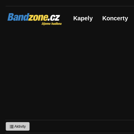
Bandzone.cz
Kapely
Koncerty
žijeme hudbou
Aktivity