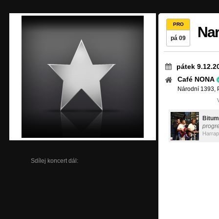
PRO
Nar
pá 09
pátek 9.12.2
Café NONA
Národní 1393, 
Bitum
progre
Harra
Sdílej koncert dál: