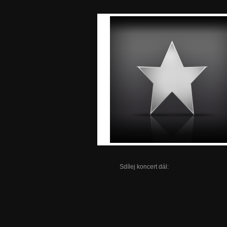
Sdílej koncert dál: