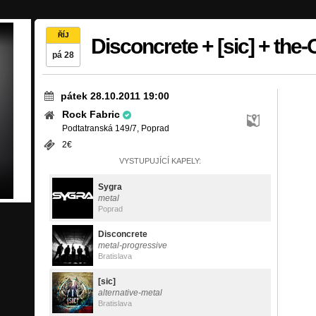
ŘÍJ
Disconcrete + [sic] + the
pá 28
pátek 28.10.2011 19:00
Rock Fabric
Podtatranská 149/7, Poprad
2€
VYSTUPUJÍCÍ KAPELY:
Sygra
metal
Poprad
Disconcrete
metal-progressive
Bratislava
[sic]
alternative-metal
Bratislava