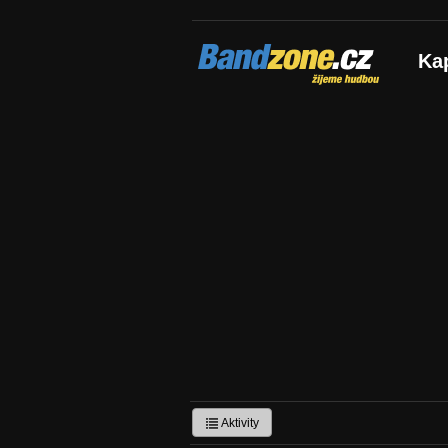
Bandzone.cz
Ka
žijeme hudbou
Aktivity