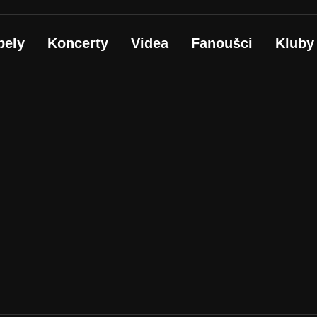
pely
Koncerty
Videa
Fanoušci
Kluby