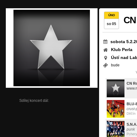
ÚNO
CN 
so 05
sobota 5.2.2
Klub Perla
Ústí nad La
bude
CN Ro
Sdílej koncert dál:
BLU-
crust
Děčín
S.N.A
punk
Pcher