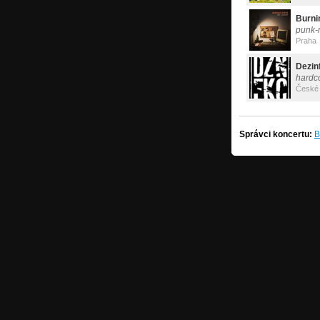
Burni
punk-
Praha
Dezin
hardc
České 
Správci koncertu:
B