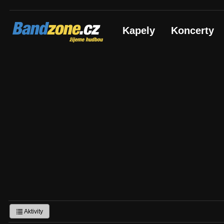
Bandzone.cz
Kapely
Koncerty
žijeme hudbou
Aktivity