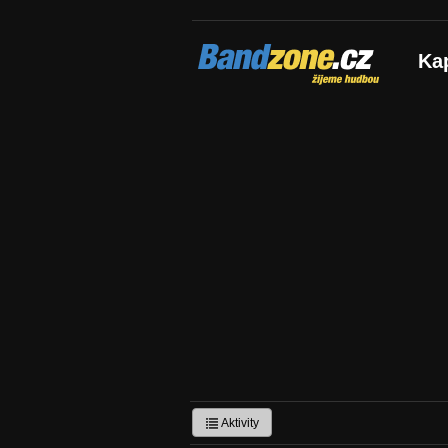
Bandzone.cz
Ka
žijeme hudbou
Aktivity