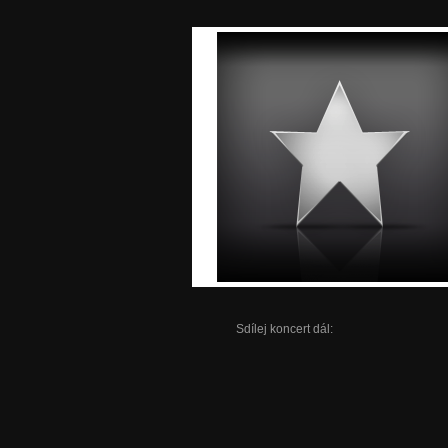
Sdílej koncert dál: