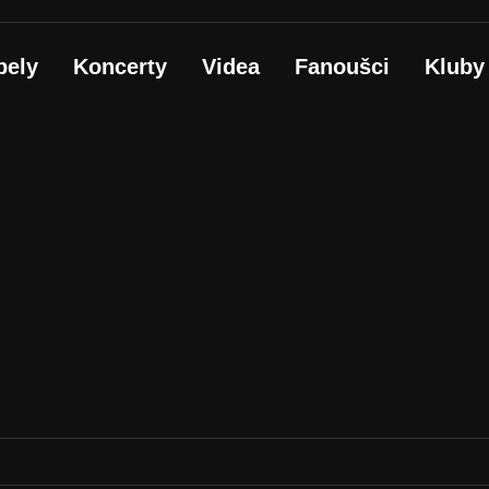
pely
Koncerty
Videa
Fanoušci
Kluby