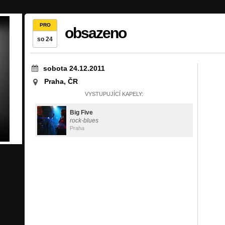
PRO
obsazeno
so 24
sobota 24.12.2011
Praha, ČR
VYSTUPUJÍCÍ KAPELY:
Big Five
rock-blues
Praha