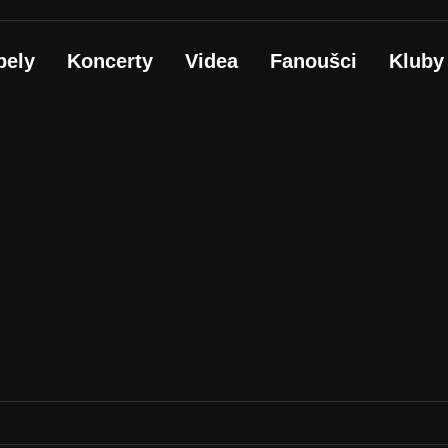
pely
Koncerty
Videa
Fanoušci
Kluby