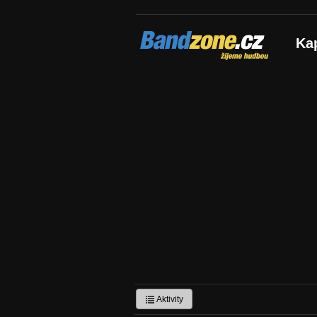
Bandzone.cz
Ka
žijeme hudbou
Aktivity