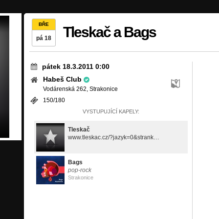
BŘE
Tleskač a Bags
pá 18
pátek 18.3.2011 0:00
Habeš Club
Vodárenská 262, Strakonice
150/180
VYSTUPUJÍCÍ KAPELY:
Tleskač
www.tleskac.cz/?jazyk=0&stranka=6&galid=95
Bags
pop-rock
Strakonice