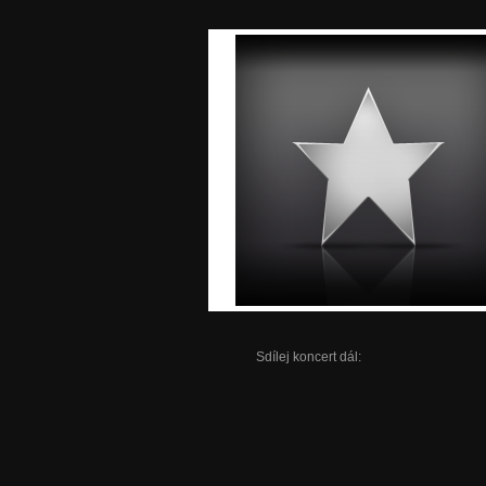
Sdílej koncert dál: