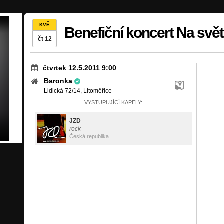
KVĚ
Benefiční koncert Na svě
čt 12
čtvrtek 12.5.2011 9:00
Baronka
Lidická 72/14, Litoměřice
VYSTUPUJÍCÍ KAPELY:
JZD
rock
Česká republika