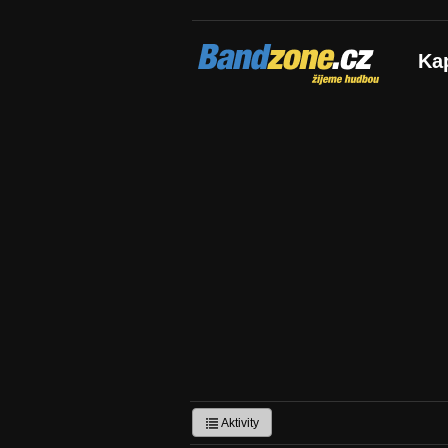
Bandzone.cz
Ka
žijeme hudbou
Aktivity