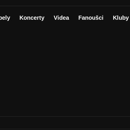
pely
Koncerty
Videa
Fanoušci
Kluby