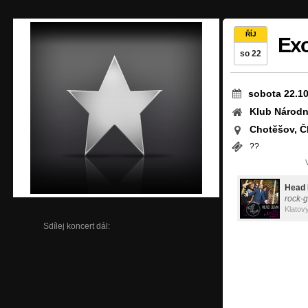
ŘÍJ
Exo
so 22
sobota 22.10
Klub Národn
Chotěšov, Č
??
Head
rock-
Klatov
Sdílej koncert dál: