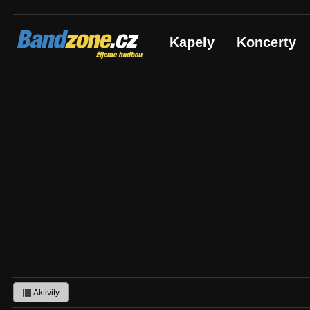
Bandzone.cz
Kapely
Koncerty
žijeme hudbou
Aktivity