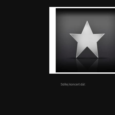
Sdílej koncert dál: