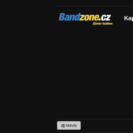
Bandzone.cz
Ka
žijeme hudbou
Aktivity