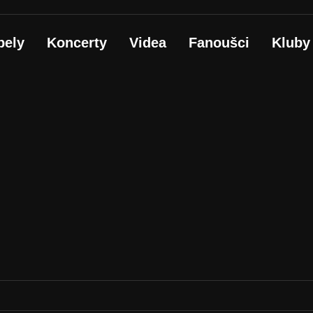
pely
Koncerty
Videa
Fanoušci
Kluby