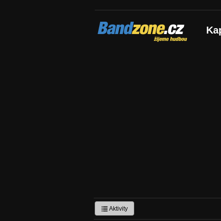
Bandzone.cz
Ka
žijeme hudbou
Aktivity