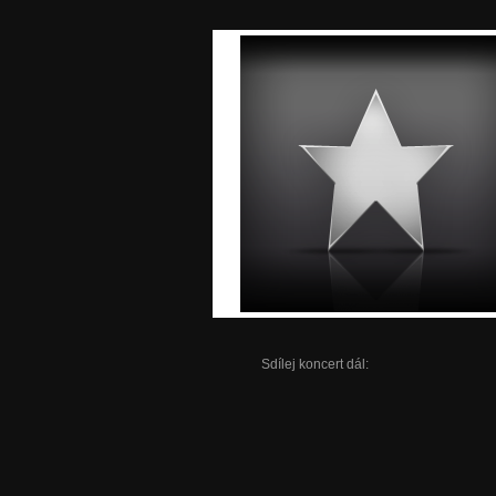
Sdílej koncert dál: