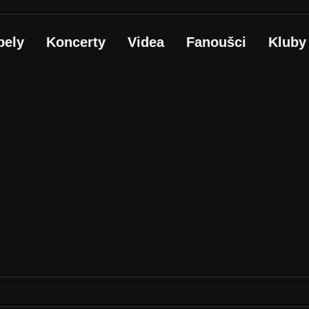
pely
Koncerty
Videa
Fanoušci
Kluby