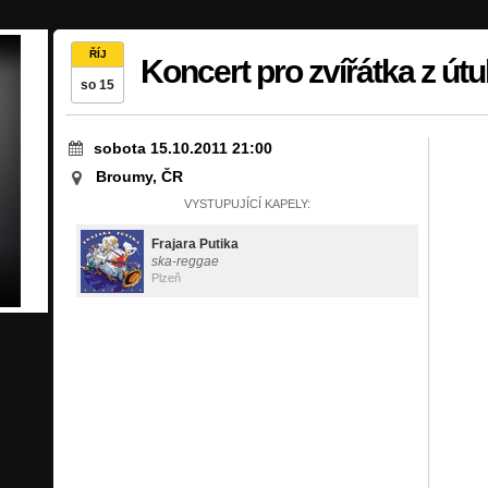
ŘÍJ
Koncert pro zvířátka z útu
so 15
sobota 15.10.2011 21:00
Broumy, ČR
VYSTUPUJÍCÍ KAPELY:
Frajara Putika
ska-reggae
Plzeň