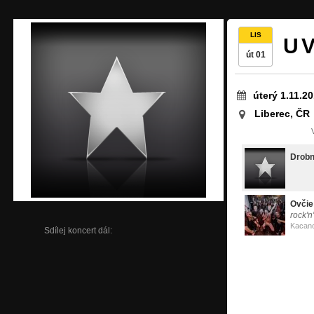
LIS
U V
út 01
úterý 1.11.2
Liberec, ČR
Drobn
Ovčie
rock'n
Kacan
Sdílej koncert dál: