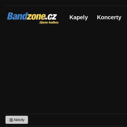
Bandzone.cz
Kapely
Koncerty
žijeme hudbou
Aktivity