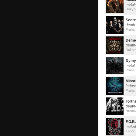
metal-
Rokyc
Secre
death
Praha
Deme
death
Ružom
Dymy
metal
Praha
Minor
indust
Praha
Torth
death
Hrono
F.O.B.
melod
Tábor