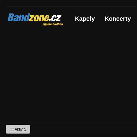
Bandzone.cz
Kapely
Koncerty
žijeme hudbou
Aktivity