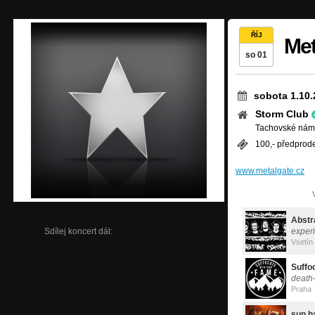
ŘÍJ
Met
so 01
sobota 1.10.
Storm Club
Tachovské námě
100,- předprode
www.metalgate.cz
Abstr
Sdílej koncert dál:
exper
Vsetín
Suffo
death
Praha
sun.h