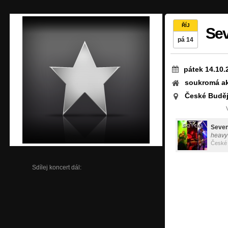
ŘÍJ
Sev
pá 14
pátek 14.10.
soukromá a
České Buděj
Seven
heavy-
České 
Sdílej koncert dál: