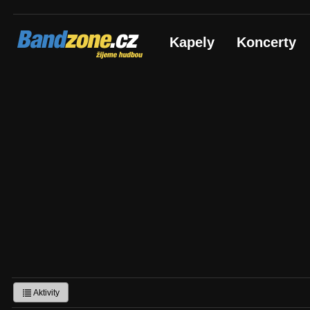
Bandzone.cz
Kapely
Koncerty
žijeme hudbou
Aktivity