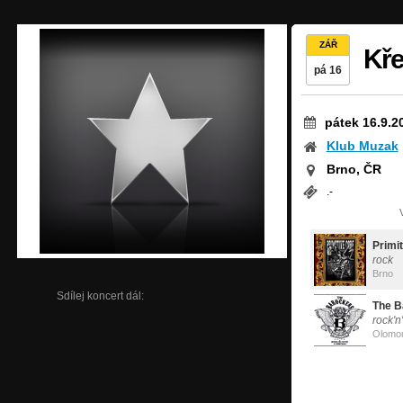
ZÁŘ
Kře
pá 16
pátek 16.9.2
Klub Muzak
Brno, ČR
.-
Primi
rock
Brno
Sdílej koncert dál:
The B
rock'n
Olomo