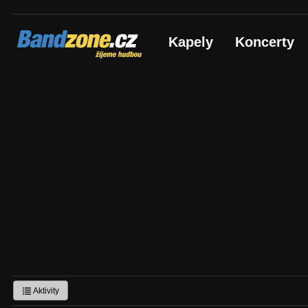
Bandzone.cz
Kapely
Koncerty
žijeme hudbou
Aktivity