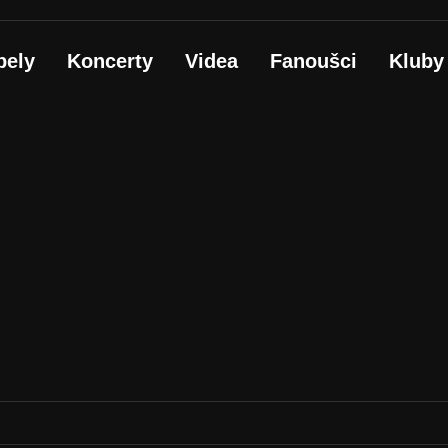
pely
Koncerty
Videa
Fanoušci
Kluby