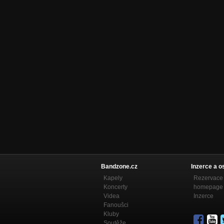
Bandzone.cz
Inzerce a o
Kapely
Rezervace 
Koncerty
homepage
Videa
Inzerce
Fanoušci
Kluby
Soutěže