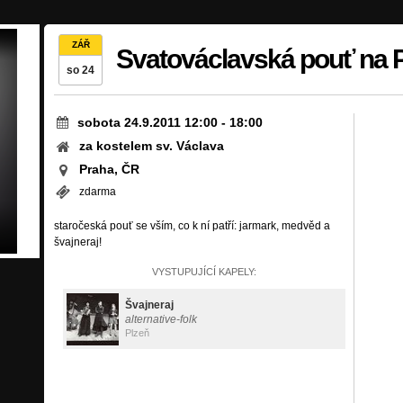
ZÁŘ
Svatováclavská pouť na 
so 24
sobota 24.9.2011 12:00
-
18:00
za kostelem sv. Václava
Praha, ČR
zdarma
staročeská pouť se vším, co k ní patří: jarmark, medvěd a
švajneraj!
VYSTUPUJÍCÍ KAPELY:
Švajneraj
alternative-folk
Plzeň