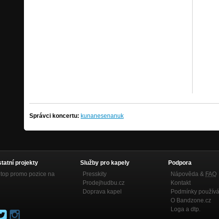
Správci koncertu:
kunanesenanuk
statní projekty
Služby pro kapely
Podpora
top promo pozice na
Presskity
Nápověda &
FAQ
Prodejhudbu.cz
Kontakt
Doprava kapel
Podmínky používá
O Bandzone.cz
Loga a dtp.