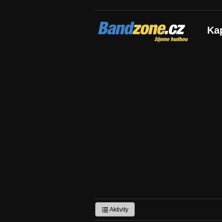
Bandzone.cz
Ka
žijeme hudbou
Aktivity