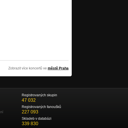
Zobrazit více koncertů ve
městě Praha
Registrovaných skupin
47 032
Registrovaných fanoušků
227 093
ní
Skladeb v databázi
339 830