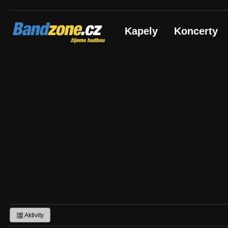
Bandzone.cz
Kapely
Koncerty
žijeme hudbou
Aktivity