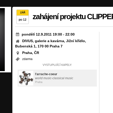
ZÁŘ
zahájení projektu CLIPP
po 12
pondělí 12.9.2011 19:00
-
22:00
DIVUS, galerie a kavárna, Jižní křídlo,
Bubenská 1, 170 00 Praha 7
Praha, ČR
zdarma
VYSTUPUJÍCÍ KAPELY:
l'arrache-coeur
world music-classical music
Praha