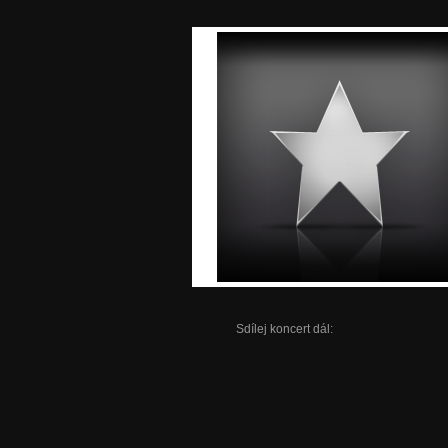
Sdílej koncert dál: