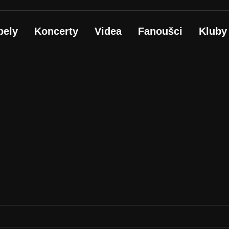
pely
Koncerty
Videa
Fanoušci
Kluby