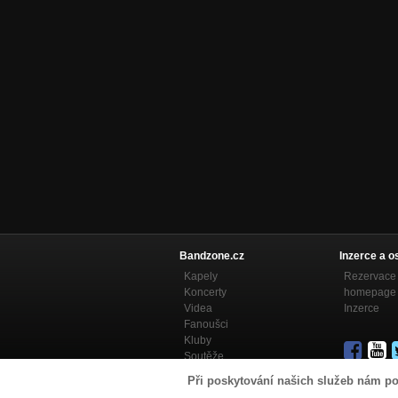
Bandzone.cz
Inzerce a o
Kapely
Rezervace 
Koncerty
homepage
Videa
Inzerce
Fanoušci
Kluby
Soutěže
Bandzone.cz blog
Při poskytování našich služeb nám po