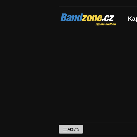
Bandzone.cz
Ka
žijeme hudbou
Aktivity