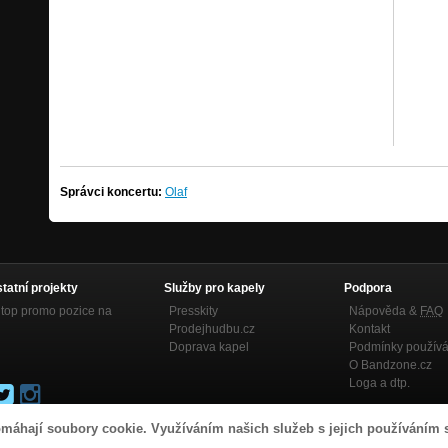
Správci koncertu:
Olaf
statní projekty
Služby pro kapely
Podpora
top promo pozice na
Presskity
Nápověda &
FAQ
Prodejhudbu.cz
Kontakt
Doprava kapel
Podmínky používá
O Bandzone.cz
Loga a dtp.
máhají soubory cookie. Využíváním našich služeb s jejich používáním 