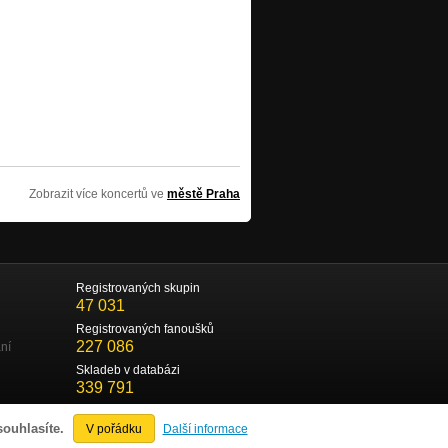
Zobrazit více koncertů ve
městě Praha
Registrovaných skupin
47 031
Registrovaných fanoušků
227 086
ní
Skladeb v databázi
339 791
souhlasíte.
V pořádku
Další informace