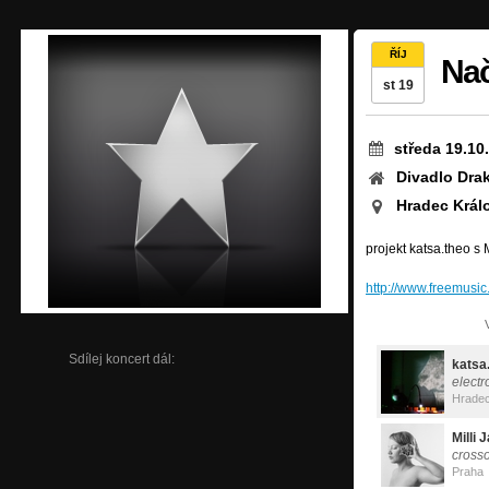
ŘÍJ
Nač
st 19
středa 19.10
Divadlo Dra
Hradec Král
projekt katsa.theo s M
http://www.freemusi
Sdílej koncert dál:
katsa
electr
Hradec
Milli 
cross
Praha