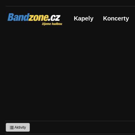
Bandzone.cz
Kapely
Koncerty
žijeme hudbou
Aktivity