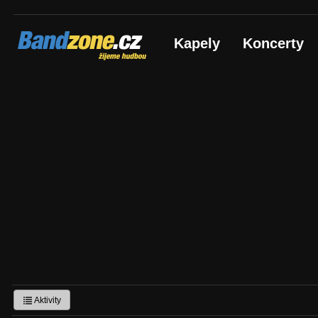
Bandzone.cz
Kapely
Koncerty
žijeme hudbou
Aktivity