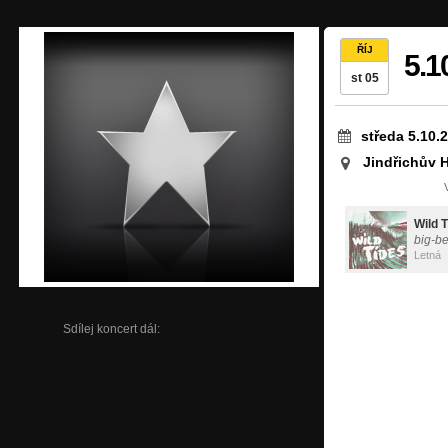
ŘÍJ
5.1
st 05
středa 5.10.
Jindřichův 
Wild 
big-be
Letná
Sdílej koncert dál: