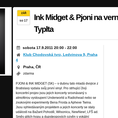
ZÁŘ
Ink Midget & Pjoni na ver
so 17
Typlta
sobota 17.9.2011 20:00
-
22:00
Klub Chodovská tvrz, Ledvinova 9, Praha
4
Praha, ČR
zdarma
PJONI & INK MIDGET (SK) – v dubnu tato mladá dvojice z
Bratislavy vydala svůj první vinyl. Pro strhující živý
koncertní projev jsou jejich koncerty srovnávaný s
atmoférou vystoupení Underworld a Radiohead nebo se
zvukovými experimenty Bena Frosta a Aphexe Twina.
Jsou vyhledávaným projektem a jejich koncerty se staly
událostí na Bažant Pohodě, Wilsonicu, NewNew!, LFŠ ad.
Směs glitch-hopu a dupsteopových ozvěn s vokální