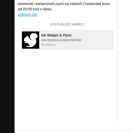
úderností i melancholií zazní na nádvoří Chodovské tvrze
od 20:00 hod v rámci…
zobrazit vše
VYSTUPUJÍCÍ KAPELY:
Ink Midget & Pjoni
electronica-experimental
Bratislava