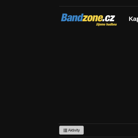
Bandzone.cz
Ka
žijeme hudbou
Aktivity