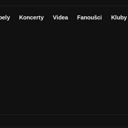
pely
Koncerty
Videa
Fanoušci
Kluby