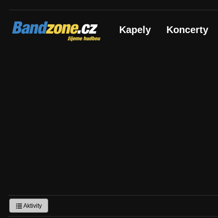
Bandzone.cz
Kapely
Koncerty
žijeme hudbou
Aktivity