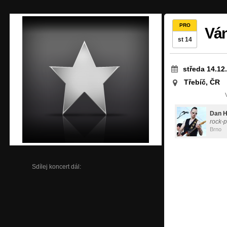
PRO
Ván
st 14
středa 14.12
Třebíč, ČR
Dan 
rock-
Brno
Sdílej koncert dál: