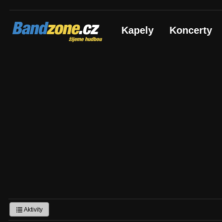
Bandzone.cz
Kapely
Koncerty
žijeme hudbou
Aktivity