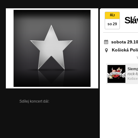
ŘÍJ
Slá
so 29
sobota 29.10
Košická Pol
Siemp
rock-f
Košice
Sdílej koncert dál: