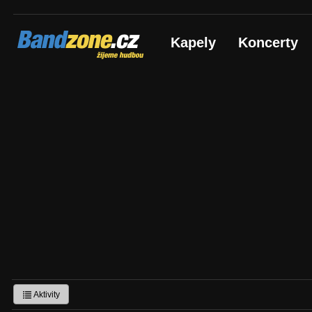
Bandzone.cz
Kapely
Koncerty
žijeme hudbou
Aktivity