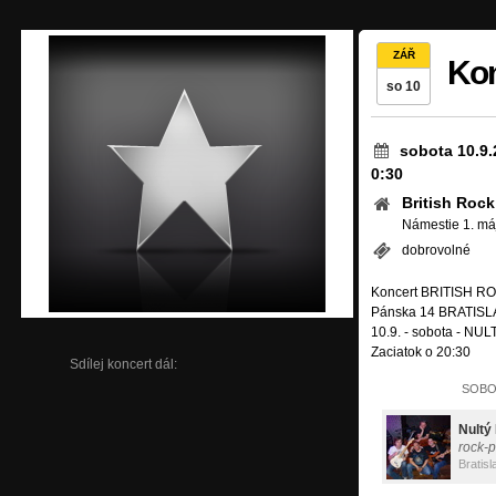
ZÁŘ
Kon
so 10
sobota 10.9.
0:30
British Rock
Námestie 1. máj
dobrovolné
Koncert BRITISH R
Pánska 14 BRATISLA
10.9. - sobota - NUL
Zaciatok o 20:30
Sdílej koncert dál:
SOBOT
Nultý 
rock-
Bratisl