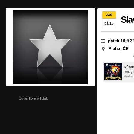
ZÁŘ
Sla
pá 16
pátek 16.9.2
Praha, ČR
Náhod
pop-p
Praha
Sdílej koncert dál: