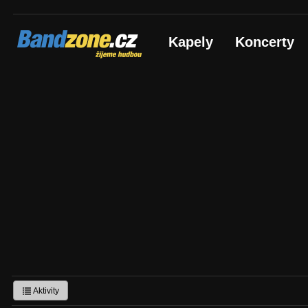
Bandzone.cz
Kapely
Koncerty
žijeme hudbou
Aktivity