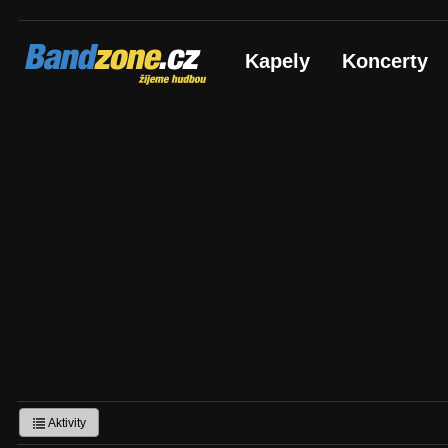
Bandzone.cz
Kapely
Koncerty
žijeme hudbou
Aktivity