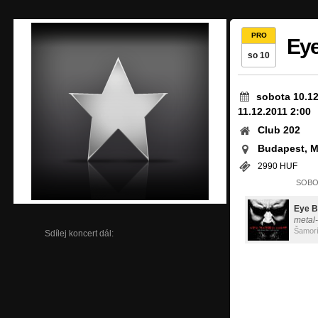
PRO
Eye
so 10
sobota 10.12
11.12.2011 2:00
Club 202
Budapest, 
2990 HUF
SOBOT
Eye B
metal-
Šamor
Sdílej koncert dál: