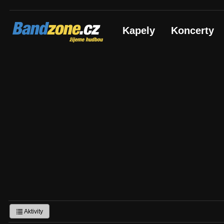
Bandzone.cz
Kapely
Koncerty
žijeme hudbou
Aktivity