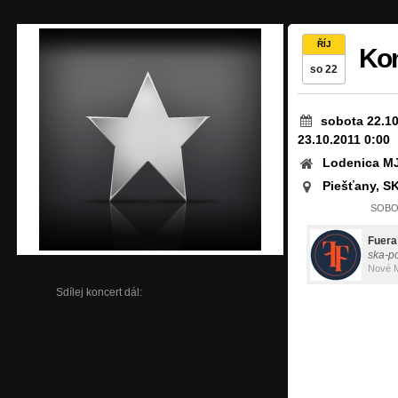
ŘÍJ
Kon
so 22
sobota 22.10
23.10.2011 0:00
Lodenica M
Piešťany, S
SOBOT
Fuera
ska-p
Nové 
Sdílej koncert dál: