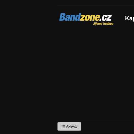
Bandzone.cz
Ka
žijeme hudbou
Aktivity