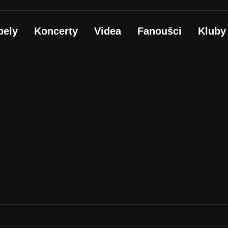
pely
Koncerty
Videa
Fanoušci
Kluby