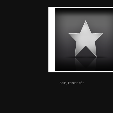
Sdílej koncert dál: