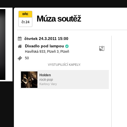
BŘE
Múza soutěž
čt 24
čtvrtek 24.3.2011 15:00
Divadlo pod lampou
Havířská 933, Plzeň 3, Plzeň
50
VYSTUPUJÍCÍ KAPELY:
Holden
rock-pop
Karlovy Vary