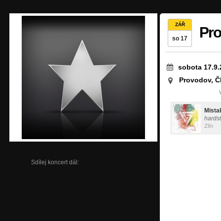
ZÁŘ
Pr
so 17
sobota 17.9.
Provodov, Č
Mista
hards
Zlín
Sdílej koncert dál: