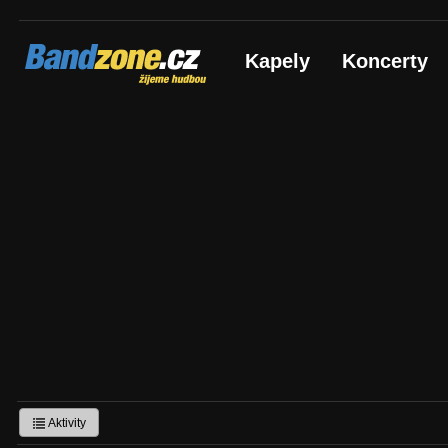
Bandzone.cz
Kapely
Koncerty
žijeme hudbou
Aktivity