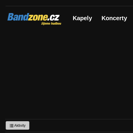
Bandzone.cz
Kapely
Koncerty
žijeme hudbou
Aktivity