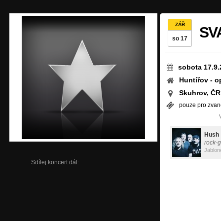
ZÁŘ
SVA
so 17
sobota 17.9.
Huntířov - o
Skuhrov, ČR
pouze pro zvan
Hush
rock-
Jablon
Sdílej koncert dál: