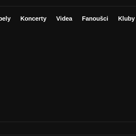
pely
Koncerty
Videa
Fanoušci
Kluby