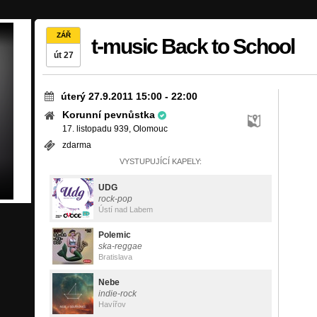
ZÁŘ
t-music Back to School
út 27
úterý 27.9.2011 15:00
-
22:00
Korunní pevnůstka
17. listopadu 939, Olomouc
zdarma
VYSTUPUJÍCÍ KAPELY:
UDG
rock-pop
Ústí nad Labem
Polemic
ska-reggae
Bratislava
Nebe
indie-rock
Havířov