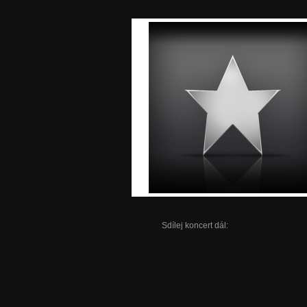
Sdílej koncert dál: