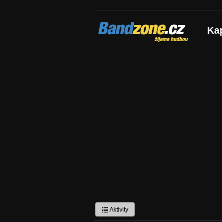
Bandzone.cz
Ka
žijeme hudbou
Aktivity