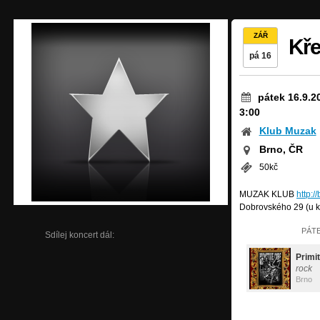
ZÁŘ
Kře
pá 16
pátek 16.9.2
3:00
Klub Muzak
Brno, ČR
50kč
MUZAK KLUB
http:
Dobrovského 29 (u k
PÁTE
Sdílej koncert dál:
Primi
rock
Brno