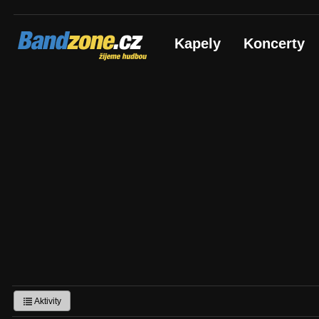
Bandzone.cz
Kapely
Koncerty
žijeme hudbou
Aktivity