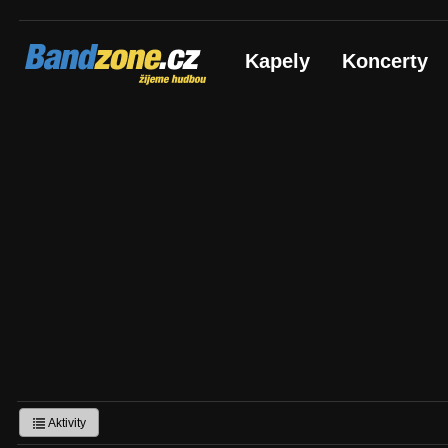
Bandzone.cz
Kapely
Koncerty
žijeme hudbou
Aktivity