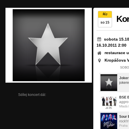
ŘÍJ
Kon
so 15
sobota 15.10
16.10.2011 2:00
restaurace u
Kropáčova V
SOBOT
Joker
joker
Sdílej koncert dál:
BSE 
aggro
Mladá 
Sour 
rock'n'
Praha