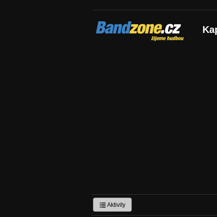
Bandzone.cz
Ka
žijeme hudbou
Aktivity