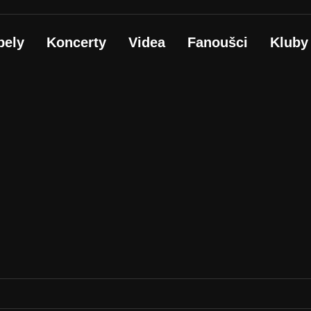
pely
Koncerty
Videa
Fanoušci
Kluby